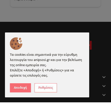
Τα cookies είναι σημαντικά για την εύρυθμη
λειτουργία του anipsosi.gr και για την βελτίωση
της online εμπειρία σας.
Facebook
Επιλέξτε «Αποδοχή» ή «Ρυθμίσεις» για να
ορίσετε τις επιλογές σας.
Στοιχεία Επικοινωνίας
Χρήσιμα
Αποδοχή
Ρυθμίσεις
Πληροφορίες