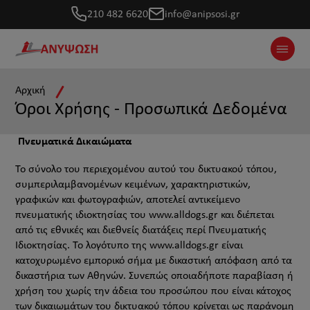
210 482 6620
info@anipsosi.gr
Offca
Αρχική
Όροι Χρήσης - Προσωπικά Δεδομένα
Πνευματικά Δικαιώματα
Το σύνολο του περιεχομένου αυτού του δικτυακού τόπου,
συμπεριλαμβανομένων κειμένων, χαρακτηριστικών,
γραφικών και φωτογραφιών, αποτελεί αντικείμενο
πνευματικής ιδιοκτησίας του www.alldogs.gr και διέπεται
από τις εθνικές και διεθνείς διατάξεις περί Πνευματικής
Ιδιοκτησίας. Το λογότυπο της www.alldogs.gr είναι
κατοχυρωμένο εμπορικό σήμα με δικαστική απόφαση από τα
δικαστήρια των Αθηνών. Συνεπώς οποιαδήποτε παραβίαση ή
χρήση του χωρίς την άδεια του προσώπου που είναι κάτοχος
των δικαιωμάτων του δικτυακού τόπου κρίνεται ως παράνομη