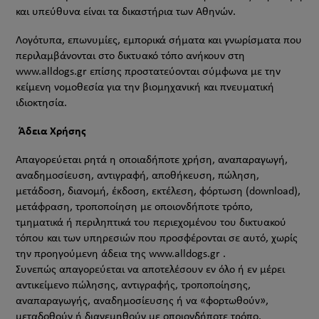
και υπεύθυνα είναι τα δικαστήρια των Αθηνών.
Λογότυπα, επωνυμίες, εμπορικά σήματα και γνωρίσματα που
περιλαμβάνονται στο δικτυακό τόπο ανήκουν στη
www.alldogs.gr επίσης προστατεύονται σύμφωνα με την
κείμενη νομοθεσία για την βιομηχανική και πνευματική
ιδιοκτησία.
Άδεια Χρήσης
Απαγορεύεται ρητά η οποιαδήποτε χρήση, αναπαραγωγή,
αναδημοσίευση, αντιγραφή, αποθήκευση, πώληση,
μετάδοση, διανομή, έκδοση, εκτέλεση, φόρτωση (download),
μετάφραση, τροποποίηση με οποιονδήποτε τρόπο,
τμηματικά ή περιληπτικά του περιεχομένου του δικτυακού
τόπου και των υπηρεσιών που προσφέρονται σε αυτό, χωρίς
την προηγούμενη άδεια της www.alldogs.gr .
Συνεπώς απαγορεύεται να αποτελέσουν εν όλο ή εν μέρει
αντικείμενο πώλησης, αντιγραφής, τροποποίησης,
αναπαραγωγής, αναδημοσίευσης ή να «φορτωθούν»,
μεταδοθούν ή διανεμηθούν με οποιονδήποτε τρόπο.